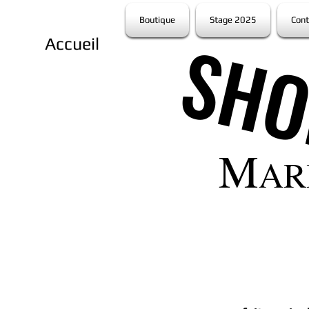
Boutique
Stage 2025
Cont
SH
SH
Accueil
M
AR