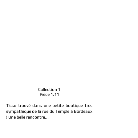
Collection 1
Pièce 1.11
Tissu trouvé dans une petite boutique très
sympathique de la rue du Temple à Bordeaux
! Une belle rencontre...
Endroit : tissu beige damassé et dentelle
ivoire à fleurs rapportée et cousue, bretelles
en soie clipsées à l’arrière.