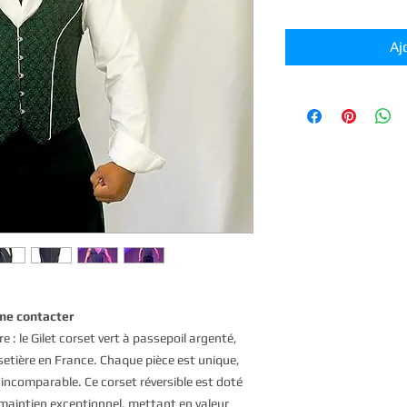
Aj
me contacter
 : le Gilet corset vert à passepoil argenté,
setière en France. Chaque pièce est unique,
é incomparable. Ce corset réversible est doté
n maintien exceptionnel, mettant en valeur