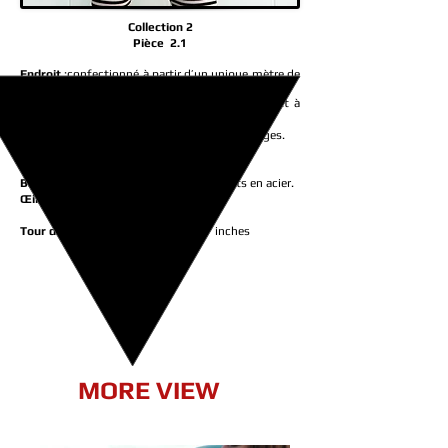
Collection 2
Pièce 2.1
Endroit
:confectionné à partir d’un unique mètre de
tissu créé par Axel Delacroix.
Envers
: Doublure irrisée et rubans bordeaux et à
fleurs.
Biais
: coton noir mat et biais fantaisie à franges.
Laçage
: lacet noir.
Busc
: métal, 4 points d’attache.
Baleines
: spiralées en acier avec embouts en acier.
Œillets
: métal noir
Tour de Taille /
TT : 66 cm / 25.98 inches
MORE VIEW