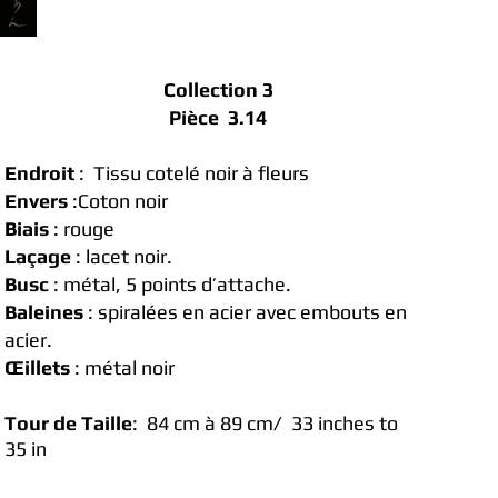
Collection 3
Pièce 3.14
Endroit
: Tissu cotelé noir à fleurs
Envers
:Coton noir
Biais
: rouge
Laçage
: lacet noir.
Busc
: métal, 5 points d’attache.
Baleines
: spiralées en acier avec embouts en
acier.
Œillets
: métal noir
Tour de Taille
: 84 cm à 89
cm/ 33
inches
​ to
35 in