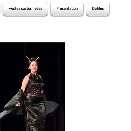
Vestes customisées
Présentation
Défilés